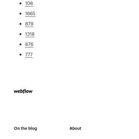
108
1665
879
1318
876
777
On the blog
About